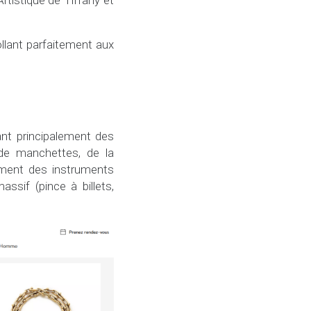
rtistique de Tiffany et
ollant parfaitement aux
ant principalement des
e manchettes, de la
lement des instruments
sif (pince à billets,