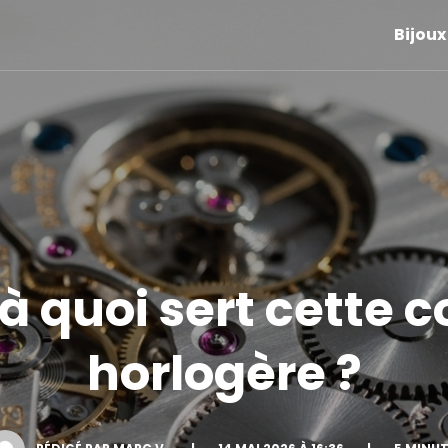
Bijoux
 à quoi sert cette
horlogère ?