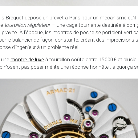
s Breguet dépose un brevet à Paris pour un mécanisme qu’il 
lle
tourbillon régulateur
— une cage tournante destinée à corrig
gravité. À l’époque, les montres de poche se portaient verti
rait sur le balancier de façon constante, créant des imprécision
ponse d’ingénieur à un problème réel.
, une
montre de luxe
à tourbillon coûte entre 15 000 € et plusieu
n’osent pas poser mérite une réponse honnête : à quoi ça ser