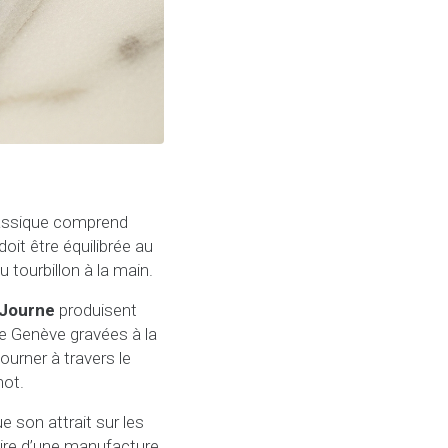
classique comprend
it être équilibrée au
tourbillon à la main.
 Journe
produisent
 de Genève gravées à la
ourner à travers le
mot.
ue son attrait sur les
ire d’une manufacture.