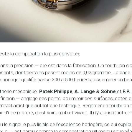
reste la complication la plus convoitée
ans la précision — elle est dans la fabrication. Un tourbillon 
sants, dont certains pèsent moins de 0,02 gramme. La cage do
orloger qualifié passe 300 à 500 heures à assembler un beau 
utherie mécanique.
Patek Philippe
,
A. Lange & Söhne
et
F.P.
 finition — anglage des ponts, poli miroir des surfaces, côtes
avail artistique autant que technique. Regarder un tourbillon t
r d’une montre, c’est voir un objet vivant. Il n’y a pas d’autre 
 le signal le plus lisible de l’excellence horlogère, ce qui expliq
, où il est perçu comme la démonstration ultime du savoir-fa