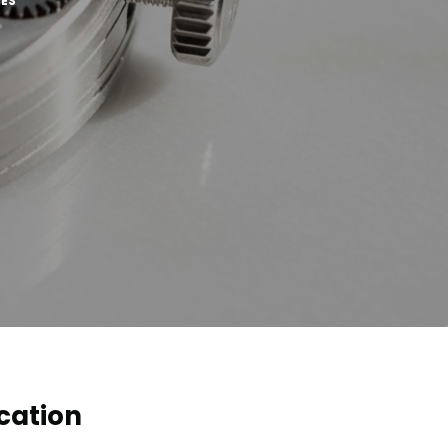
ES
ication