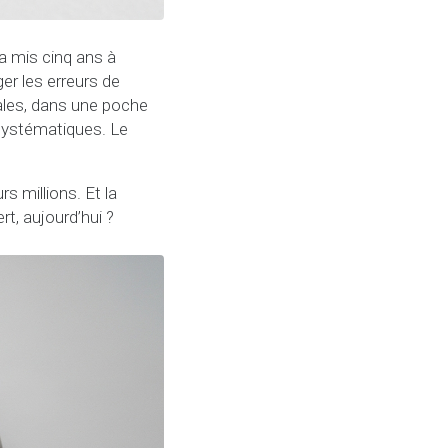
a mis cinq ans à
er les erreurs de
cales, dans une poche
s systématiques. Le
rs millions. Et la
t, aujourd’hui ?