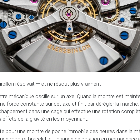
rbillon résolvait — et ne résout plus vraiment
ntre mécanique oscille sur un axe. Quand la montre est maint
 une force constante sur cet axe et finit par dérégler la marche.
l’échappement dans une cage qui effectue une rotation complèt
 effets de la gravité en les moyennant.
lante pour une montre de poche immobile des heures dans la mêm
une montre-bracelet, qui change de position en permanence