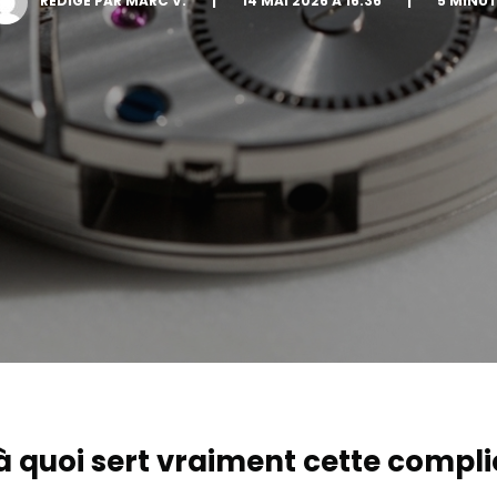
RÉDIGÉ PAR MARC V.
|
14 MAI 2026 À 16:36
|
5 MINUT
 à quoi sert vraiment cette compl