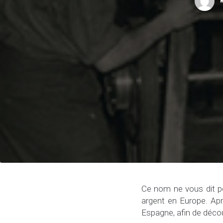
R
Ce nom ne vous dit pe
argent en Europe. Apr
Espagne, afin de découvr