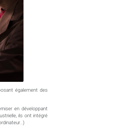
oposant également des
rniser en développant
rielle, ils ont intégré
ordinateur…)