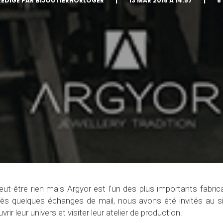
ÉDIGÉ PAR BIJOUTIERHORLOGER
|
13 MAR 2015 À 14:57
|
8
ut-être rien mais Argyor est l’un des plus importants fabrica
ès quelques échanges de mail, nous avons été invités au siè
ir leur univers et visiter leur atelier de production.